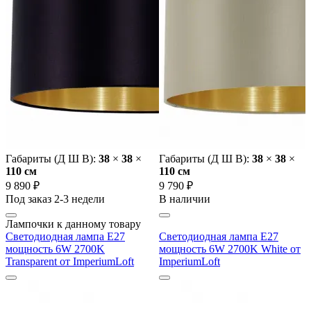
Габариты (Д Ш В):
38
×
38
×
Габариты (Д Ш В):
38
×
38
×
110 cм
110 cм
9 890 ₽
9 790 ₽
Под заказ 2-3 недели
В наличии
Лампочки к данному товару
Светодиодная лампа E27
Светодиодная лампа E27
мощность 6W 2700K
мощность 6W 2700K White от
Transparent от ImperiumLoft
ImperiumLoft