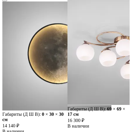
Габариты (Д Ш В):
69
×
69
×
Габариты (Д Ш В):
0
×
30
×
30
17 cм
cм
16 300 ₽
14 140 ₽
В наличии
В наличии