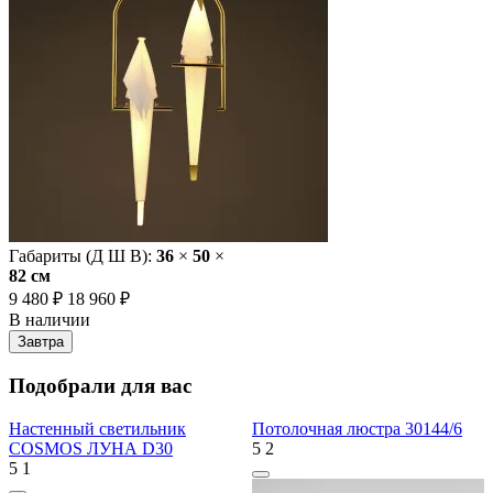
Габариты (Д Ш В):
36
×
50
×
82 cм
9 480 ₽
18 960 ₽
В наличии
Завтра
Подобрали для вас
Настенный светильник
Потолочная люстра 30144/6
COSMOS ЛУНА D30
5
2
5
1