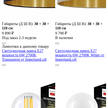
Габариты (Д Ш В):
38
×
38
×
Габариты (Д Ш В):
38
×
38
×
110 cм
110 cм
9 890 ₽
9 790 ₽
Под заказ 2-3 недели
В наличии
Лампочки к данному товару
Светодиодная лампа E27
Светодиодная лампа E27
мощность 6W 2700K
мощность 6W 2700K White от
Transparent от ImperiumLoft
ImperiumLoft