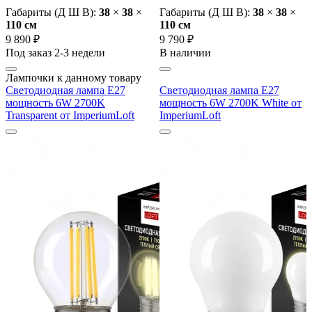
Габариты (Д Ш В):
38
×
38
×
Габариты (Д Ш В):
38
×
38
×
110 cм
110 cм
9 890 ₽
9 790 ₽
Под заказ 2-3 недели
В наличии
Лампочки к данному товару
Светодиодная лампа E27
Светодиодная лампа E27
мощность 6W 2700K
мощность 6W 2700K White от
Transparent от ImperiumLoft
ImperiumLoft