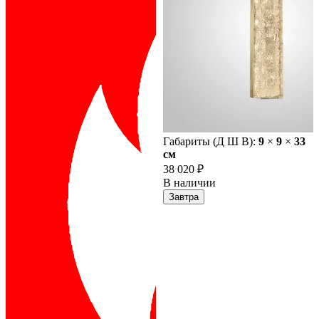
Габариты (Д Ш В):
9
×
9
×
33
cм
38 020 ₽
В наличии
Завтра