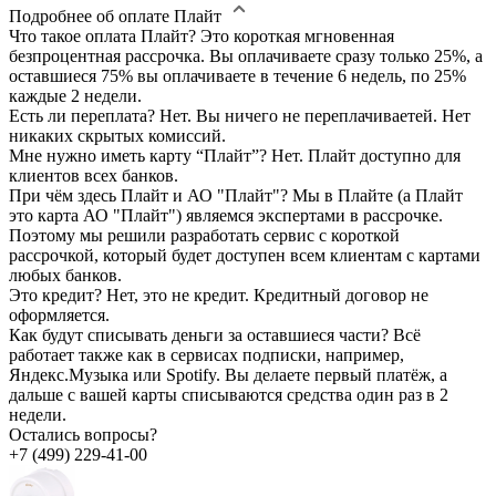
Подробнее об оплате Плайт
Что такое оплата Плайт?
Это короткая мгновенная
безпроцентная рассрочка. Вы оплачиваете сразу только 25%, а
оставшиеся 75% вы оплачиваете в течение 6 недель, по 25%
каждые 2 недели.
Есть ли переплата?
Нет. Вы ничего не переплачиваетей. Нет
никаких скрытых комиссий.
Мне нужно иметь карту “Плайт”?
Нет. Плайт доступно для
клиентов всех банков.
При чём здесь Плайт и АО "Плайт"?
Мы в Плайте (а Плайт
это карта АО "Плайт") являемся экспертами в рассрочке.
Поэтому мы решили разработать сервис с короткой
рассрочкой, который будет доступен всем клиентам с картами
любых банков.
Это кредит?
Нет, это не кредит. Кредитный договор не
оформляется.
Как будут списывать деньги за оставшиеся части?
Всё
работает также как в сервисах подписки, например,
Яндекс.Музыка или Spotify. Вы делаете первый платёж, а
дальше с вашей карты списываются средства один раз в 2
недели.
Остались вопросы?
+7 (499) 229-41-00