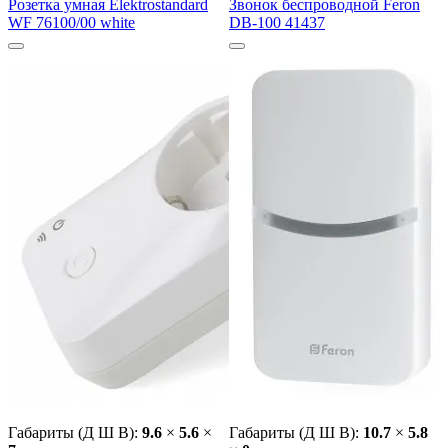
Розетка умная Elektrostandard
Звонок беспроводной Feron
WF 76100/00 white
DB-100 41437
Габариты (Д Ш В):
9.6
×
5.6
×
Габариты (Д Ш В):
10.7
×
5.8