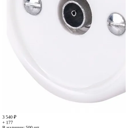
3 540 ₽
+ 177
В наличии:
500
шт.