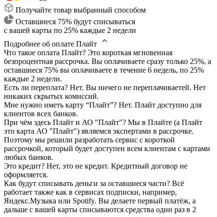
Получайте товар выбранный способом
Оставшиеся 75% будут списываться
с вашей карты по 25% каждые 2 недели
Подробнее об оплате Плайт
Что такое оплата Плайт?
Это короткая мгновенная
безпроцентная рассрочка. Вы оплачиваете сразу только 25%, а
оставшиеся 75% вы оплачиваете в течение 6 недель, по 25%
каждые 2 недели.
Есть ли переплата?
Нет. Вы ничего не переплачиваетей. Нет
никаких скрытых комиссий.
Мне нужно иметь карту “Плайт”?
Нет. Плайт доступно для
клиентов всех банков.
При чём здесь Плайт и АО "Плайт"?
Мы в Плайте (а Плайт
это карта АО "Плайт") являемся экспертами в рассрочке.
Поэтому мы решили разработать сервис с короткой
рассрочкой, который будет доступен всем клиентам с картами
любых банков.
Это кредит?
Нет, это не кредит. Кредитный договор не
оформляется.
Как будут списывать деньги за оставшиеся части?
Всё
работает также как в сервисах подписки, например,
Яндекс.Музыка или Spotify. Вы делаете первый платёж, а
дальше с вашей карты списываются средства один раз в 2