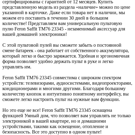
сертифицированы с гарантией от 12 месяцев. Купить
представленную модель из раздела «наличие» можно по цене
указанной в карточке. Даже если товара нет в наличии, мы
можем его поставить в течении 30 дней в большом
количестве! Представляем вам универсальную пультовую
пулю Feron Saffit TM76 23345 - незаменимый аксессуар для
вашей домашней электроники!
С этой пультовой пулей вы сможете забыть о постоянной
смене батареек - она работает от собственного аккумулятора,
который легко и быстро заряжается. Удобная и эргономичная
форма позволяет удобно держать пульт в руке и легко
управлять им.
Feron Saffit TM76 23345 совместима с широким спектром
устройств: телевизорами, аудиосистемами, видеопроекторами,
кондиционерами и многими другими. Благодаря большому
количеству кнопок и интуитивно понятному интерфейсу, вы
сможете легко настроить пульт на нужные вам функции.
Но это еще не все! Feron Saffit TM76 23345 оснащена
функцией Умный дом, что позволяет вам управлять не только
электроникой в вашей квартире, но и домашними
устройствами, такими как освещение, отопление и
безопасность. Все это доступно в одном пульте!