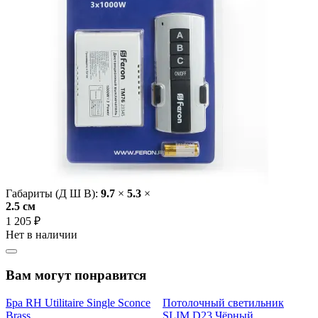
Габариты (Д Ш В):
9.7
×
5.3
×
2.5 cм
1 205 ₽
Нет в наличии
Вам могут понравится
Бра RH Utilitaire Single Sconce
Потолочный светильник
Brass
SLIM D23 Чёрный