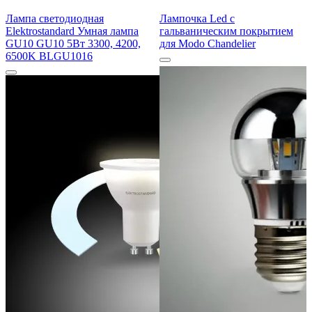
Лампа светодиодная
Лампочка Led с
Elektrostandard Умная лампа
гальваническим покрытием
GU10 GU10 5Вт 3300, 4200,
для Modo Chandelier
6500K BLGU1016