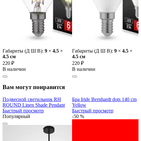
Габариты (Д Ш В):
9
×
4.5
×
Габариты (Д Ш В):
9
×
4.5
×
4.5 cм
4.5 cм
220 ₽
220 ₽
В наличии
В наличии
Вам могут понравится
Подвесной светильник RH
Бра Iride Bernhardt dots 140 cm
ROUND Linen Shade Pendant
Yellow
Быстрый просмотр
Быстрый просмотр
Популярный
-50 %