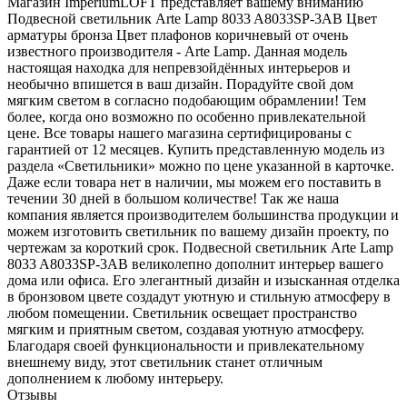
Магазин ImperiumLOFT представляет вашему вниманию
Подвесной светильник Arte Lamp 8033 A8033SP-3AB Цвет
арматуры бронза Цвет плафонов коричневый от очень
известного производителя - Arte Lamp. Данная модель
настоящая находка для непревзойдённых интерьеров и
необычно впишется в ваш дизайн. Порадуйте свой дом
мягким светом в согласно подобающим обрамлении! Тем
более, когда оно возможно по особенно привлекательной
цене. Все товары нашего магазина сертифицированы с
гарантией от 12 месяцев. Купить представленную модель из
раздела «Светильники» можно по цене указанной в карточке.
Даже если товара нет в наличии, мы можем его поставить в
течении 30 дней в большом количестве! Так же наша
компания является производителем большинства продукции и
можем изготовить светильник по вашему дизайн проекту, по
чертежам за короткий срок. Подвесной светильник Arte Lamp
8033 A8033SP-3AB великолепно дополнит интерьер вашего
дома или офиса. Его элегантный дизайн и изысканная отделка
в бронзовом цвете создадут уютную и стильную атмосферу в
любом помещении. Светильник освещает пространство
мягким и приятным светом, создавая уютную атмосферу.
Благодаря своей функциональности и привлекательному
внешнему виду, этот светильник станет отличным
дополнением к любому интерьеру.
Отзывы