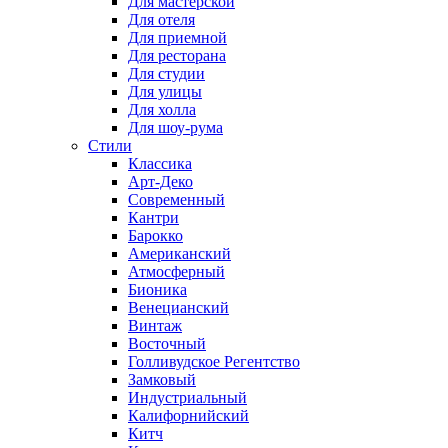
Для мастерской
Для отеля
Для приемной
Для ресторана
Для студии
Для улицы
Для холла
Для шоу-рума
Стили
Классика
Арт-Деко
Современный
Кантри
Барокко
Американский
Атмосферный
Бионика
Венецианский
Винтаж
Восточный
Голливудское Регентство
Замковый
Индустриальный
Калифорнийский
Китч