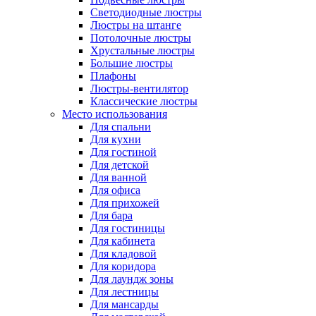
Светодиодные люстры
Люстры на штанге
Потолочные люстры
Хрустальные люстры
Большие люстры
Плафоны
Люстры-вентилятор
Классические люстры
Место использования
Для спальни
Для кухни
Для гостиной
Для детской
Для ванной
Для офиса
Для прихожей
Для бара
Для гостиницы
Для кабинета
Для кладовой
Для коридора
Для лаундж зоны
Для лестницы
Для мансарды