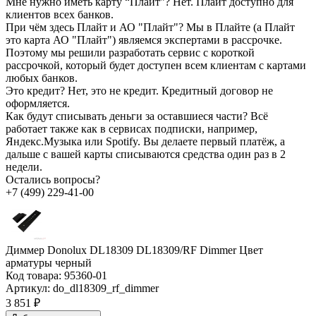
Мне нужно иметь карту “Плайт”?
Нет. Плайт доступно для
клиентов всех банков.
При чём здесь Плайт и АО "Плайт"?
Мы в Плайте (а Плайт
это карта АО "Плайт") являемся экспертами в рассрочке.
Поэтому мы решили разработать сервис с короткой
рассрочкой, который будет доступен всем клиентам с картами
любых банков.
Это кредит?
Нет, это не кредит. Кредитный договор не
оформляется.
Как будут списывать деньги за оставшиеся части?
Всё
работает также как в сервисах подписки, например,
Яндекс.Музыка или Spotify. Вы делаете первый платёж, а
дальше с вашей карты списываются средства один раз в 2
недели.
Остались вопросы?
+7 (499) 229-41-00
Диммер Donolux DL18309 DL18309/RF Dimmer Цвет
арматуры черный
Код товара:
95360-01
Артикул:
do_dl18309_rf_dimmer
3 851 ₽