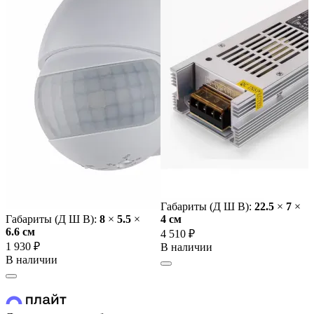
Габариты (Д Ш В):
22.5
×
7
×
Габариты (Д Ш В):
8
×
5.5
×
4 cм
6.6 cм
4 510 ₽
1 930 ₽
В наличии
В наличии