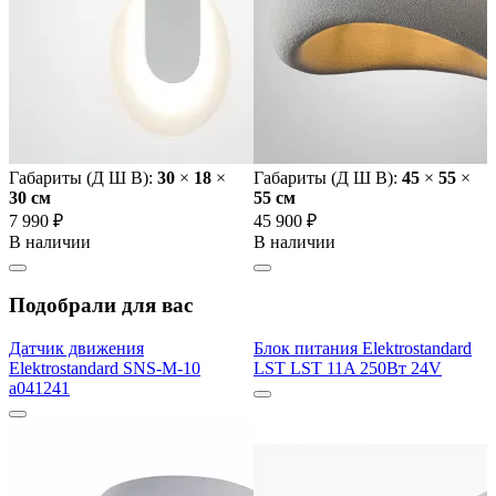
Габариты (Д Ш В):
30
×
18
×
Габариты (Д Ш В):
45
×
55
×
30 cм
55 cм
7 990 ₽
45 900 ₽
В наличии
В наличии
Подобрали для вас
Датчик движения
Блок питания Elektrostandard
Elektrostandard SNS-M-10
LST LST 11A 250Вт 24V
a041241